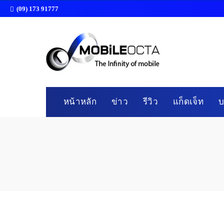
(09) 173 91777
หน้าหลัก
ข่าว
รีวิว
แก็ดเจ็ท