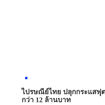
NEWS
ไปรษณีย์ไทย ปลุกกระแสฟ
กว่า 12 ล้านบาท