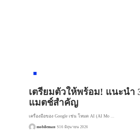
NEWS
เตรียมตัวให้พร้อม! แนะนำ
แมตช์สำคัญ
เครื่องมือของ Google เช่น โหมด AI (AI Mo
...
mobileman
16 มิถุนายน 2026
Posted
by