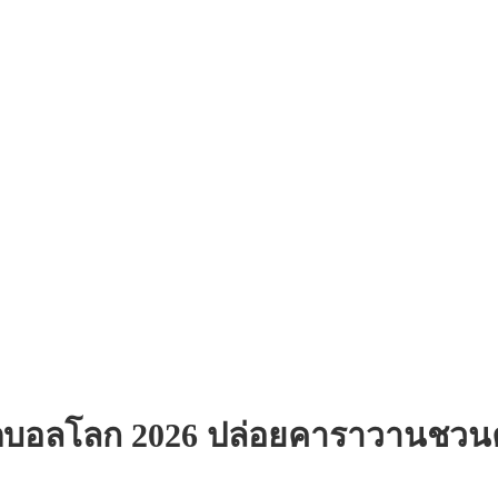
ุตบอลโลก 2026 ปล่อยคาราวานชวน