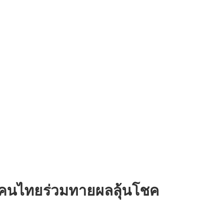
คนไทยร่วมทายผลลุ้นโชค