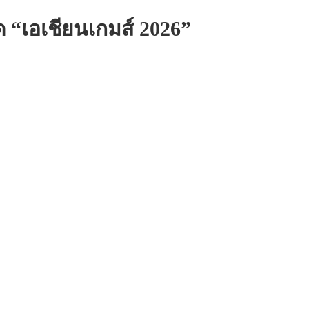
ด “เอเชียนเกมส์ 2026”